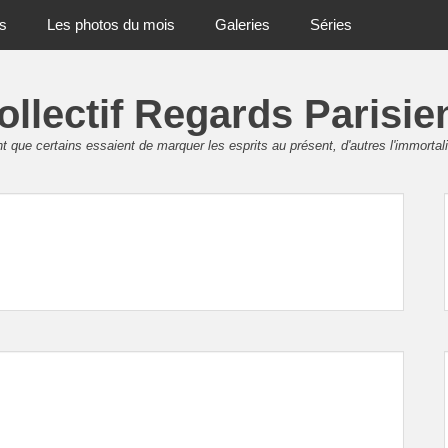
ts
Les photos du mois
Galeries
Séries
ollectif Regards Parisie
 que certains essaient de marquer les esprits au présent, d'autres l'immortali