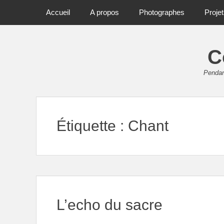
Primary Menu
Skip
Accueil
A propos
Photographes
Proje
to
content
C
Pendant
Étiquette :
Chant
L’echo du sacre