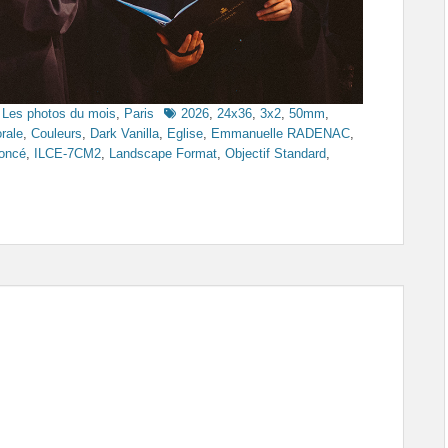
Tags
,
Les photos du mois
,
Paris
2026
,
24x36
,
3x2
,
50mm
,
rale
,
Couleurs
,
Dark Vanilla
,
Eglise
,
Emmanuelle RADENAC
,
foncé
,
ILCE-7CM2
,
Landscape Format
,
Objectif Standard
,