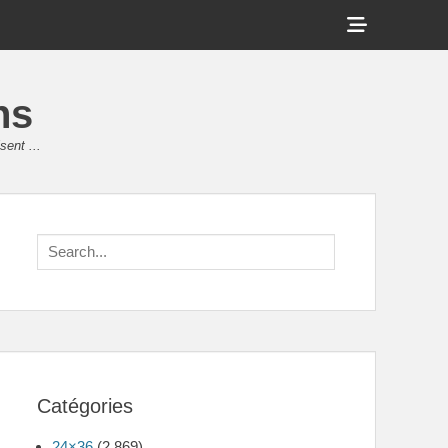
Show
Header
Sidebar
ns
Content
sent ...
Search
for:
Catégories
24×36
(2 869)