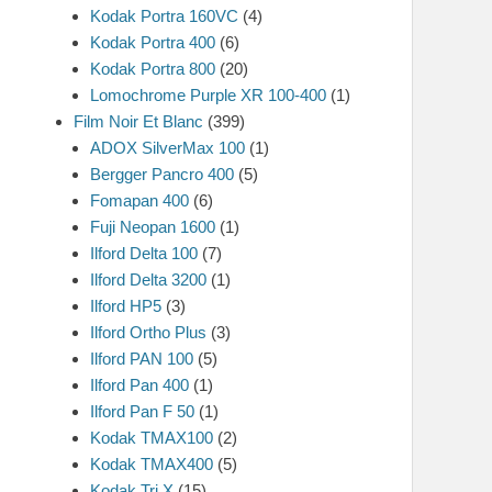
Kodak Portra 160VC
(4)
Kodak Portra 400
(6)
Kodak Portra 800
(20)
Lomochrome Purple XR 100-400
(1)
Film Noir Et Blanc
(399)
ADOX SilverMax 100
(1)
Bergger Pancro 400
(5)
Fomapan 400
(6)
Fuji Neopan 1600
(1)
Ilford Delta 100
(7)
Ilford Delta 3200
(1)
Ilford HP5
(3)
Ilford Ortho Plus
(3)
Ilford PAN 100
(5)
Ilford Pan 400
(1)
Ilford Pan F 50
(1)
Kodak TMAX100
(2)
Kodak TMAX400
(5)
Kodak Tri X
(15)