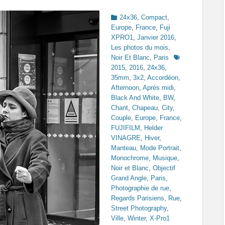
Categories
24x36
,
Compact
,
Europe
,
France
,
Fuji
XPRO1
,
Janvier 2016
,
Les photos du mois
,
Tags
Noir Et Blanc
,
Paris
2015
,
2016
,
24x36
,
35mm
,
3x2
,
Accordéon
,
Afternoon
,
Après midi
,
Black And White
,
BW
,
Chant
,
Chapeau
,
City
,
Couple
,
Europe
,
France
,
FUJIFILM
,
Helder
VINAGRE
,
Hiver
,
Manteau
,
Mode Portrait
,
Monochrome
,
Musique
,
Noir et Blanc
,
Objectif
Grand Angle
,
Paris
,
Photographie de rue
,
Regards Parisiens
,
Rue
,
Street Photography
,
Ville
,
Winter
,
X-Pro1