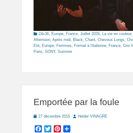
Categories
24x36
,
Europe
,
France
,
Juillet 2026
,
La vie en couleur
Afternoon
,
Après midi
,
Black
,
Chant
,
Cheveux Longs
,
Cho
Eté
,
Europe
,
Femmes
,
Format à l'italienne
,
France
,
Gris 
Paris
,
SONY
,
Summer
Emportée par la foule
Posted
Author
27 décembre 2015
Helder VINAGRE
on
Facebook
Twitter
Pinterest
Partager