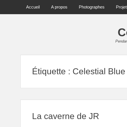
Primary Menu
Skip
Accueil
A propos
Photographes
Proje
to
content
C
Pendant
Étiquette :
Celestial Blue
La caverne de JR