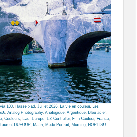
lvia 100
,
Hasselblad
,
Juillet 2026
,
La vie en couleur
,
Les
6x6
,
Analog Photography
,
Analogique
,
Argentique
,
Bleu acier
,
e
,
Couleurs
,
Eau
,
Europe
,
EZ Controller
,
Film Couleur
,
France
,
Laurent DUFOUR
,
Matin
,
Mode Portrait
,
Morning
,
NORITSU