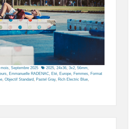
Tags
 mois
,
Septembre 2025
2025
,
24x36
,
3x2
,
56mm
,
eurs
,
Emmanuelle RADENAC
,
Eté
,
Europe
,
Femmes
,
Format
ne
,
Objectif Standard
,
Pastel Gray
,
Rich Electric Blue
,