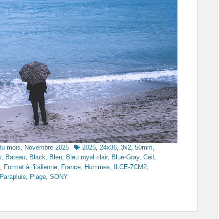
Tags
du mois
,
Novembre 2025
2025
,
24x36
,
3x2
,
50mm
,
s
,
Bateau
,
Black
,
Bleu
,
Bleu royal clair
,
Blue-Gray
,
Ceil
,
,
Format à l'italienne
,
France
,
Hommes
,
ILCE-7CM2
,
Parapluie
,
Plage
,
SONY