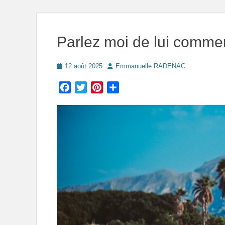
Parlez moi de lui commen
Posted
Author
12 août 2025
Emmanuelle RADENAC
on
Facebook
Twitter
Pinterest
Partager