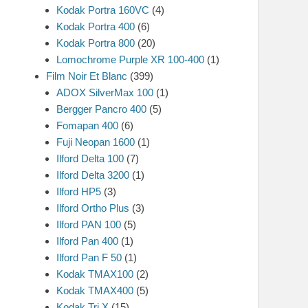
Kodak Portra 160VC
(4)
Kodak Portra 400
(6)
Kodak Portra 800
(20)
Lomochrome Purple XR 100-400
(1)
Film Noir Et Blanc
(399)
ADOX SilverMax 100
(1)
Bergger Pancro 400
(5)
Fomapan 400
(6)
Fuji Neopan 1600
(1)
Ilford Delta 100
(7)
Ilford Delta 3200
(1)
Ilford HP5
(3)
Ilford Ortho Plus
(3)
Ilford PAN 100
(5)
Ilford Pan 400
(1)
Ilford Pan F 50
(1)
Kodak TMAX100
(2)
Kodak TMAX400
(5)
Kodak Tri X
(15)