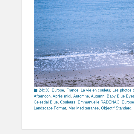
Categories
24x36
,
Europe
,
France
,
La vie en couleur
,
Les photos 
Afternoon
,
Après midi
,
Automne
,
Autumn
,
Baby Blue Eye
Celestial Blue
,
Couleurs
,
Emmanuelle RADENAC
,
Europe
Landscape Format
,
Mer Méditerranée
,
Objectif Standard
,