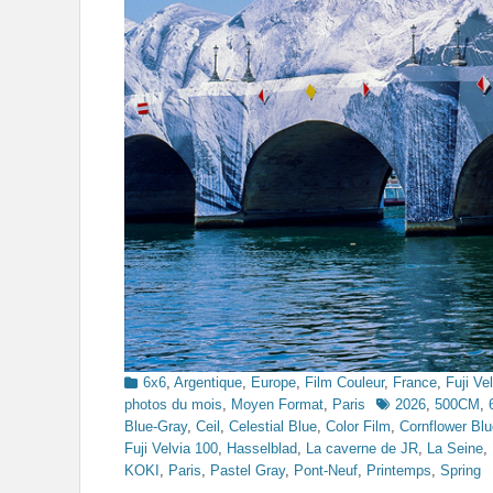
Categories
6x6
,
Argentique
,
Europe
,
Film Couleur
,
France
,
Fuji Ve
Tags
photos du mois
,
Moyen Format
,
Paris
2026
,
500CM
,
Blue-Gray
,
Ceil
,
Celestial Blue
,
Color Film
,
Cornflower Blu
Fuji Velvia 100
,
Hasselblad
,
La caverne de JR
,
La Seine
,
KOKI
,
Paris
,
Pastel Gray
,
Pont-Neuf
,
Printemps
,
Spring