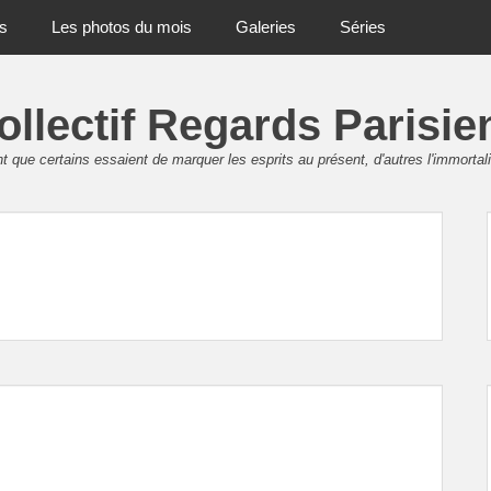
ts
Les photos du mois
Galeries
Séries
ollectif Regards Parisie
 que certains essaient de marquer les esprits au présent, d'autres l'immortali