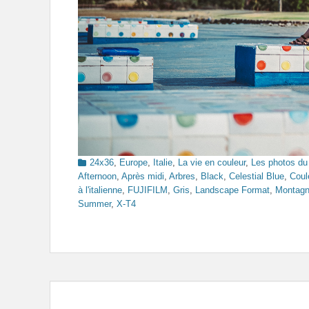
Categories
24x36
,
Europe
,
Italie
,
La vie en couleur
,
Les photos du
Afternoon
,
Après midi
,
Arbres
,
Black
,
Celestial Blue
,
Coul
à l'italienne
,
FUJIFILM
,
Gris
,
Landscape Format
,
Montag
Summer
,
X-T4