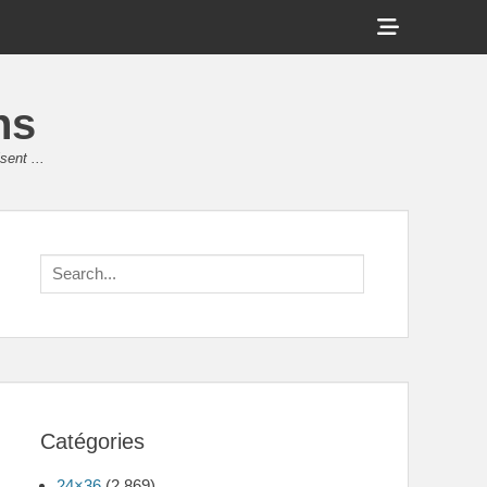
Show
Header
Sidebar
ns
Content
sent ...
Search
for:
Catégories
24×36
(2 869)