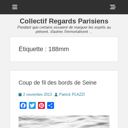
Menu
Sho
Head
Collectif Regards Parisiens
Side
Pendant que certains essaient de marquer les esprits au
présent, d'autres l'immortalisent ...
Cont
Étiquette :
188mm
Coup de fil des bords de Seine
Posted
Author
2 novembre 2013
Patrick PLAZZI
on
Facebook
Twitter
Pinterest
Partager