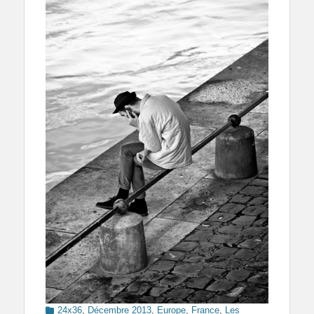
Categories
24x36
,
Décembre 2013
,
Europe
,
France
,
Les