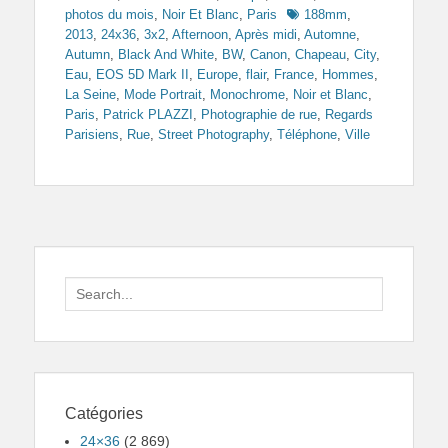
Tags
photos du mois
,
Noir Et Blanc
,
Paris
188mm
,
2013
,
24x36
,
3x2
,
Afternoon
,
Après midi
,
Automne
,
Autumn
,
Black And White
,
BW
,
Canon
,
Chapeau
,
City
,
Eau
,
EOS 5D Mark II
,
Europe
,
flair
,
France
,
Hommes
,
La Seine
,
Mode Portrait
,
Monochrome
,
Noir et Blanc
,
Paris
,
Patrick PLAZZI
,
Photographie de rue
,
Regards
Parisiens
,
Rue
,
Street Photography
,
Téléphone
,
Ville
Search
for:
Catégories
24×36
(2 869)