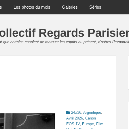
ts
Les photos du mois
Galeries
Séries
ollectif Regards Parisie
 que certains essaient de marquer les esprits au présent, d'autres l'immortali
Categories
24x36
,
Argentique
,
Avril 2026
,
Canon
EOS 1V
,
Europe
,
Film