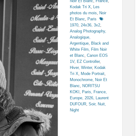
Noir Et Blanc
,
France
,
Kodak Tri X
,
Les
photos du mois
,
Noir
Tags
Et Blanc
,
Paris
1970
,
24x36, 3x2
,
Analog Photography,
Analogique,
Argentique
,
Black and
White Film, Film Noir
et Blanc
,
Canon EOS
1V
,
EZ Controller
,
Hiver, Winter
,
Kodak
Tri X
,
Mode Portrait
,
Monochrome, Noir Et
Blanc
,
NORITSU
KOKI
,
Paris, France,
Europe, 2026, Laurent
DUFOUR
,
Soir, Nuit,
Night