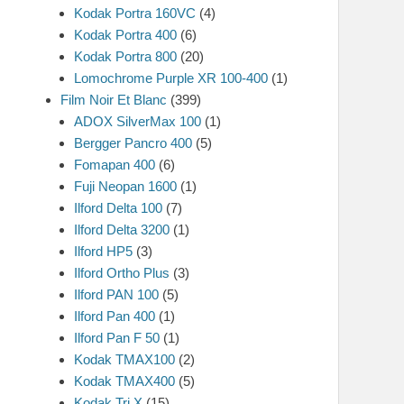
Kodak Portra 160VC
(4)
Kodak Portra 400
(6)
Kodak Portra 800
(20)
Lomochrome Purple XR 100-400
(1)
Film Noir Et Blanc
(399)
ADOX SilverMax 100
(1)
Bergger Pancro 400
(5)
Fomapan 400
(6)
Fuji Neopan 1600
(1)
Ilford Delta 100
(7)
Ilford Delta 3200
(1)
Ilford HP5
(3)
Ilford Ortho Plus
(3)
Ilford PAN 100
(5)
Ilford Pan 400
(1)
Ilford Pan F 50
(1)
Kodak TMAX100
(2)
Kodak TMAX400
(5)
Kodak Tri X
(15)