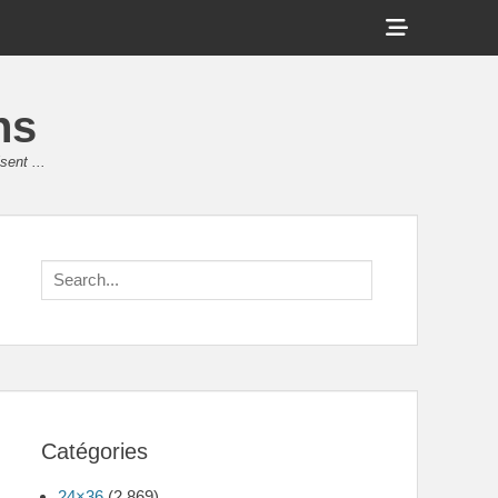
Show
Header
Sidebar
ns
Content
sent ...
Search
for:
Catégories
24×36
(2 869)