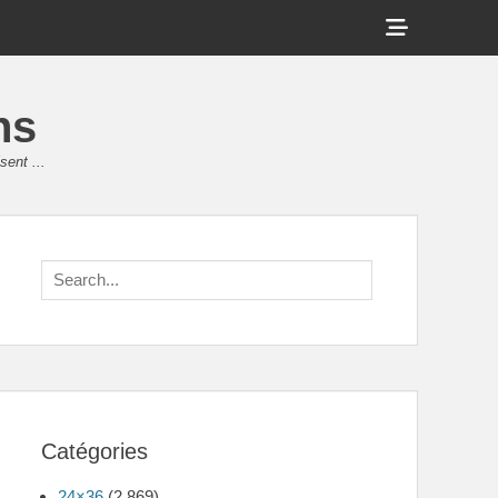
Show
Header
Sidebar
ns
Content
sent ...
Search
for:
Catégories
24×36
(2 869)