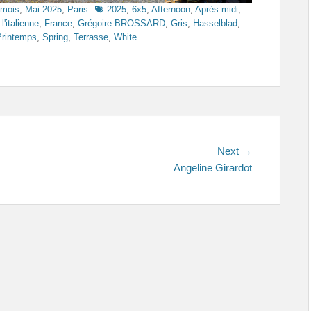
Tags
 mois
,
Mai 2025
,
Paris
2025
,
6x5
,
Afternoon
,
Après midi
,
l'italienne
,
France
,
Grégoire BROSSARD
,
Gris
,
Hasselblad
,
Printemps
,
Spring
,
Terrasse
,
White
Next
Next →
post:
Angeline Girardot