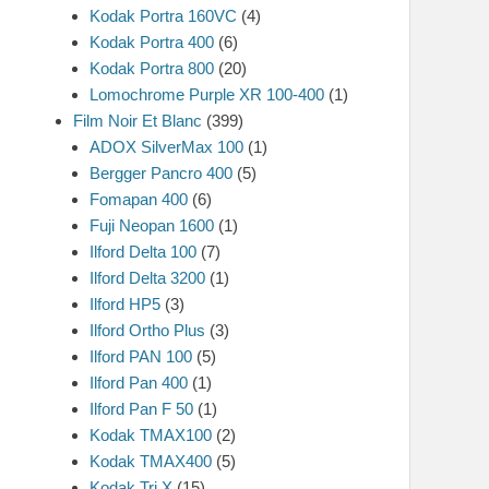
Kodak Portra 160VC
(4)
Kodak Portra 400
(6)
Kodak Portra 800
(20)
Lomochrome Purple XR 100-400
(1)
Film Noir Et Blanc
(399)
ADOX SilverMax 100
(1)
Bergger Pancro 400
(5)
Fomapan 400
(6)
Fuji Neopan 1600
(1)
Ilford Delta 100
(7)
Ilford Delta 3200
(1)
Ilford HP5
(3)
Ilford Ortho Plus
(3)
Ilford PAN 100
(5)
Ilford Pan 400
(1)
Ilford Pan F 50
(1)
Kodak TMAX100
(2)
Kodak TMAX400
(5)
Kodak Tri X
(15)