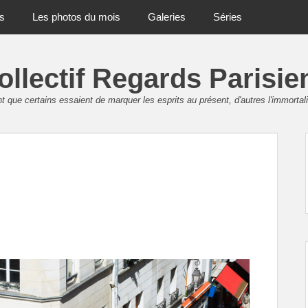
ts
Les photos du mois
Galeries
Séries
ollectif Regards Parisie
 que certains essaient de marquer les esprits au présent, d'autres l'immortali