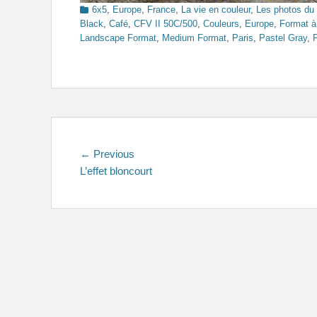
Categories
6x5
,
Europe
,
France
,
La vie en couleur
,
Les photos du
Black
,
Café
,
CFV II 50C/500
,
Couleurs
,
Europe
,
Format à 
Landscape Format
,
Medium Format
,
Paris
,
Pastel Gray
,
Navigation
Previous
← Previous
post:
L’effet bloncourt
de
l’article