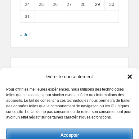
24
25
26
27
28
29
30
31
« Juil
Copyright
Gérer le consentement
Reproduction interdite.
Textes et photographies
sont la propriété des auteurs.
Pour offrir les meilleures expériences, nous utilisons des technologies
© Regards Parisiens 2011-2026.
telles que les cookies pour stocker et/ou accéder aux informations des
appareils. Le fait de consentir à ces technologies nous permettra de traiter
des données telles que le comportement de navigation ou les ID uniques
sur ce site. Le fait de ne pas consentir ou de retirer son consentement peut
avoir un effet négatif sur certaines caractéristiques et fonctions.
Copyright © 2026
Collectif Regards Parisiens
. All
Accepter
Rights Reserved.
Politique de confidentialité