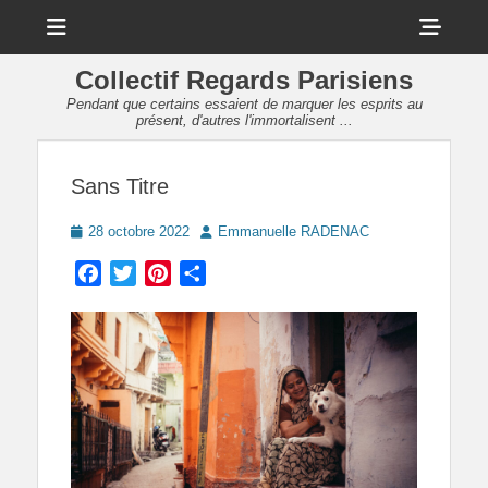
Menu
Sho
Head
Collectif Regards Parisiens
Side
Pendant que certains essaient de marquer les esprits au
présent, d'autres l'immortalisent ...
Cont
Sans Titre
Posted
Author
28 octobre 2022
Emmanuelle RADENAC
on
Facebook
Twitter
Pinterest
Partager