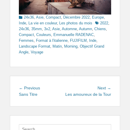
Categories
24x36
,
Asie
,
Compact
,
Décembre 2022
,
Europe
,
Tags
Inde
,
La vie en couleur
,
Les photos du mois
2022
,
24x36
,
35mm
,
3x2
,
Asie
,
Automne
,
Autumn
,
Chiens
,
Compact
,
Couleurs
,
Emmanuelle RADENAC
,
Femmes
,
Format à l'italienne
,
FUJIFILM
,
Inde
,
Landscape Format
,
Matin
,
Morning
,
Objectif Grand
Angle
,
Voyage
Navigation
Previous
Next
← Previous
Next →
de
post:
post:
Sans Titre
Les amoureux de la Tour
l’article
Search