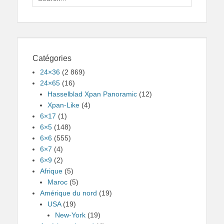
for:
Catégories
24×36
(2 869)
24×65
(16)
Hasselblad Xpan Panoramic
(12)
Xpan-Like
(4)
6×17
(1)
6×5
(148)
6×6
(555)
6×7
(4)
6×9
(2)
Afrique
(5)
Maroc
(5)
Amérique du nord
(19)
USA
(19)
New-York
(19)