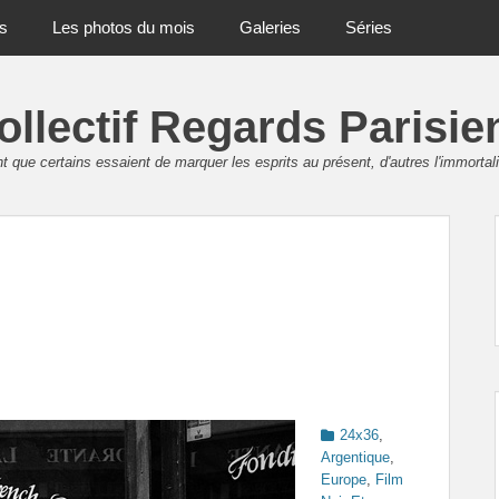
ts
Les photos du mois
Galeries
Séries
ollectif Regards Parisie
 que certains essaient de marquer les esprits au présent, d'autres l'immortali
Categories
24x36
,
Argentique
,
Europe
,
Film