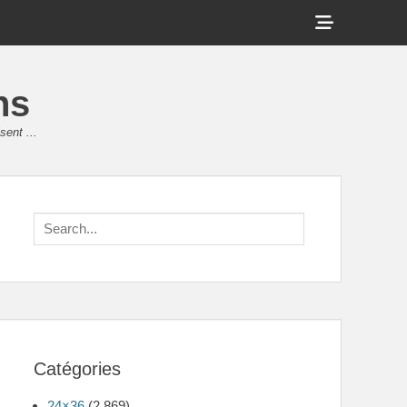
Show
Header
Sidebar
ns
Content
sent ...
Search
for:
Catégories
24×36
(2 869)