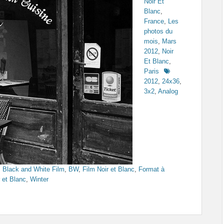
Noir Et
Blanc
,
France
,
Les
photos du
mois
,
Mars
2012
,
Noir
Et Blanc
,
Tags
Paris
2012
,
24x36
,
3x2
,
Analog
,
Black and White Film
,
BW
,
Film Noir et Blanc
,
Format à
r et Blanc
,
Winter