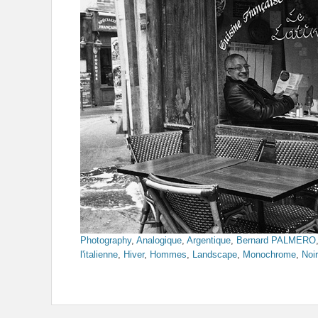
Photography
,
Analogique
,
Argentique
,
Bernard PALMERO
l'italienne
,
Hiver
,
Hommes
,
Landscape
,
Monochrome
,
Noi