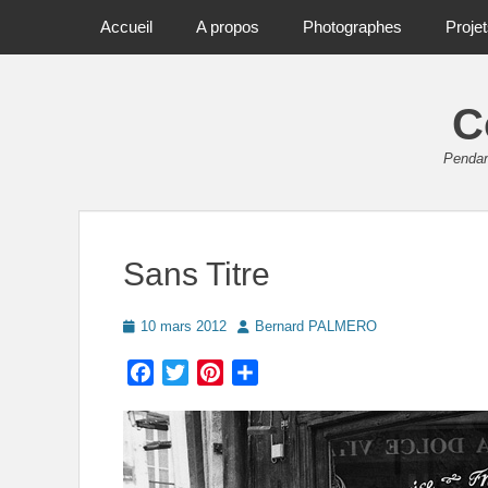
Primary Menu
Skip
Accueil
A propos
Photographes
Proje
to
content
C
Pendant
Sans Titre
Posted
Author
10 mars 2012
Bernard PALMERO
on
Facebook
Twitter
Pinterest
Partager