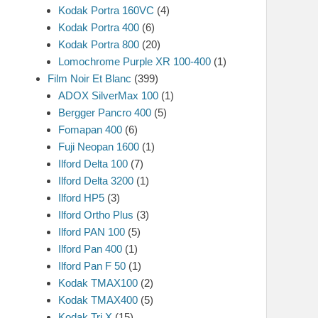
Kodak Portra 160VC
(4)
Kodak Portra 400
(6)
Kodak Portra 800
(20)
Lomochrome Purple XR 100-400
(1)
Film Noir Et Blanc
(399)
ADOX SilverMax 100
(1)
Bergger Pancro 400
(5)
Fomapan 400
(6)
Fuji Neopan 1600
(1)
Ilford Delta 100
(7)
Ilford Delta 3200
(1)
Ilford HP5
(3)
Ilford Ortho Plus
(3)
Ilford PAN 100
(5)
Ilford Pan 400
(1)
Ilford Pan F 50
(1)
Kodak TMAX100
(2)
Kodak TMAX400
(5)
Kodak Tri X
(15)