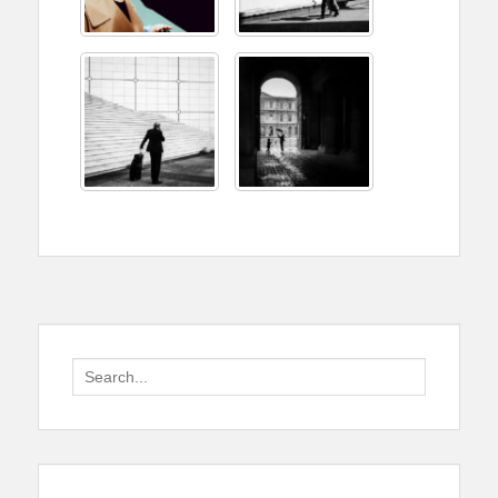
Search
for: