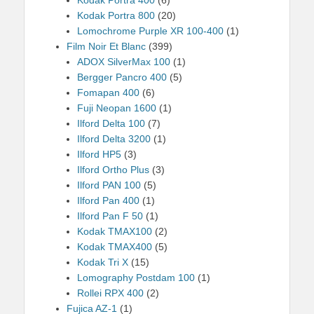
Kodak Portra 800
(20)
Lomochrome Purple XR 100-400
(1)
Film Noir Et Blanc
(399)
ADOX SilverMax 100
(1)
Bergger Pancro 400
(5)
Fomapan 400
(6)
Fuji Neopan 1600
(1)
Ilford Delta 100
(7)
Ilford Delta 3200
(1)
Ilford HP5
(3)
Ilford Ortho Plus
(3)
Ilford PAN 100
(5)
Ilford Pan 400
(1)
Ilford Pan F 50
(1)
Kodak TMAX100
(2)
Kodak TMAX400
(5)
Kodak Tri X
(15)
Lomography Postdam 100
(1)
Rollei RPX 400
(2)
Fujica AZ-1
(1)