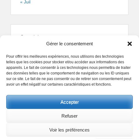
« Juil
Copyright
Gérer le consentement
Reproduction interdite.
Textes et photographies
sont la propriété des auteurs.
Pour offrir les meilleures expériences, nous utilisons des technologies
© Regards Parisiens 2011-2026.
telles que les cookies pour stocker et/ou accéder aux informations des
appareils. Le fait de consentir à ces technologies nous permettra de traiter
des données telles que le comportement de navigation ou les ID uniques
sur ce site. Le fait de ne pas consentir ou de retirer son consentement peut
avoir un effet négatif sur certaines caractéristiques et fonctions.
Copyright © 2026
Collectif Regards Parisiens
. All
Accepter
Rights Reserved.
Politique de confidentialité
Clean Box by
Catch Themes
Refuser
Voir les préférences