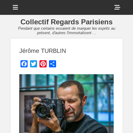
Menu
Sho
Head
Collectif Regards Parisiens
Side
Pendant que certains essaient de marquer les esprits au
présent, d'autres l'immortalisent ...
Cont
Jérôme TURBLIN
Facebook
Twitter
Pinterest
Partager