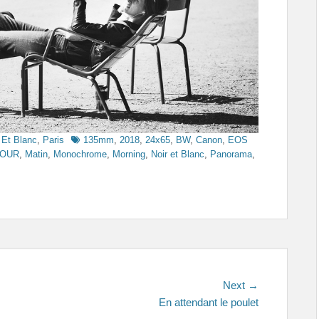
Tags
 Et Blanc
,
Paris
135mm
,
2018
,
24x65
,
BW
,
Canon
,
EOS
FOUR
,
Matin
,
Monochrome
,
Morning
,
Noir et Blanc
,
Panorama
,
Next
Next →
post:
En attendant le poulet