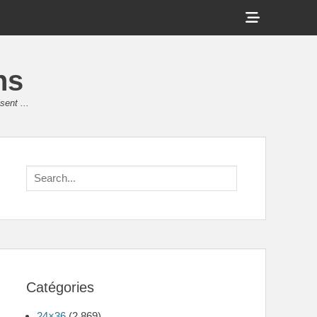
Show
Header
Sidebar
ns
Content
sent ...
Search
for:
Catégories
24×36
(2 869)