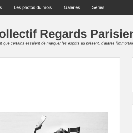
ts
Les photos du mois
Galeries
Séries
ollectif Regards Parisie
 que certains essaient de marquer les esprits au présent, d'autres l'immortali