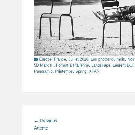
Categories
Europe
,
France
,
Juillet 2018
,
Les photos du mois
,
Noir
5D Mark III
,
Format à l'italienne
,
Landscape
,
Laurent DU
Panoramic
,
Printemps
,
Spring
,
XPAN
Navigation
Previous
← Previous
post:
Attente
de