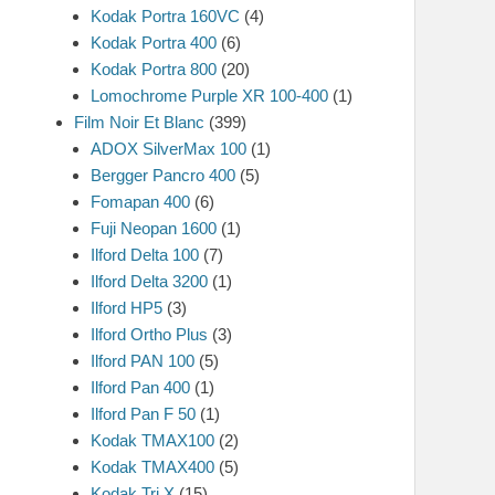
Kodak Portra 160VC
(4)
Kodak Portra 400
(6)
Kodak Portra 800
(20)
Lomochrome Purple XR 100-400
(1)
Film Noir Et Blanc
(399)
ADOX SilverMax 100
(1)
Bergger Pancro 400
(5)
Fomapan 400
(6)
Fuji Neopan 1600
(1)
Ilford Delta 100
(7)
Ilford Delta 3200
(1)
Ilford HP5
(3)
Ilford Ortho Plus
(3)
Ilford PAN 100
(5)
Ilford Pan 400
(1)
Ilford Pan F 50
(1)
Kodak TMAX100
(2)
Kodak TMAX400
(5)
Kodak Tri X
(15)