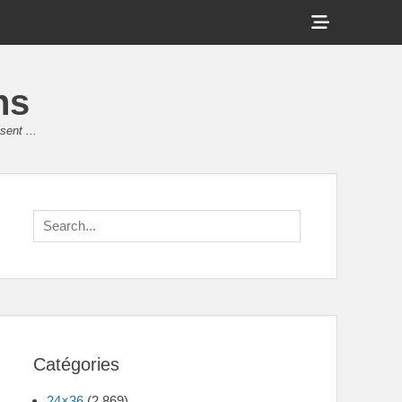
Show
Header
Sidebar
ns
Content
sent ...
Search
for:
Catégories
24×36
(2 869)