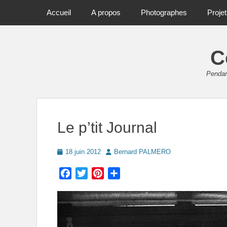
Primary Menu
Skip
Accueil
A propos
Photographes
Proje
to
content
C
Pendant
Le p’tit Journal
Posted
Author
18 juin 2012
Bernard PALMERO
on
Facebook
Twitter
Pinterest
Partager