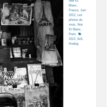
Noir Et
Blanc
,
France
,
Juin
2012
,
Les
photos du
mois
,
Noir
Et Blanc
,
Tags
Paris
2012
,
6x6
,
Analog