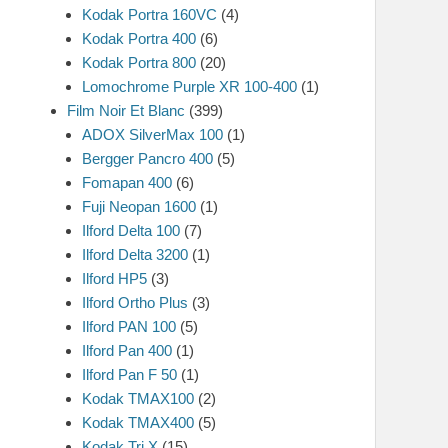
Kodak Portra 160VC
(4)
Kodak Portra 400
(6)
Kodak Portra 800
(20)
Lomochrome Purple XR 100-400
(1)
Film Noir Et Blanc
(399)
ADOX SilverMax 100
(1)
Bergger Pancro 400
(5)
Fomapan 400
(6)
Fuji Neopan 1600
(1)
Ilford Delta 100
(7)
Ilford Delta 3200
(1)
Ilford HP5
(3)
Ilford Ortho Plus
(3)
Ilford PAN 100
(5)
Ilford Pan 400
(1)
Ilford Pan F 50
(1)
Kodak TMAX100
(2)
Kodak TMAX400
(5)
Kodak Tri X
(15)