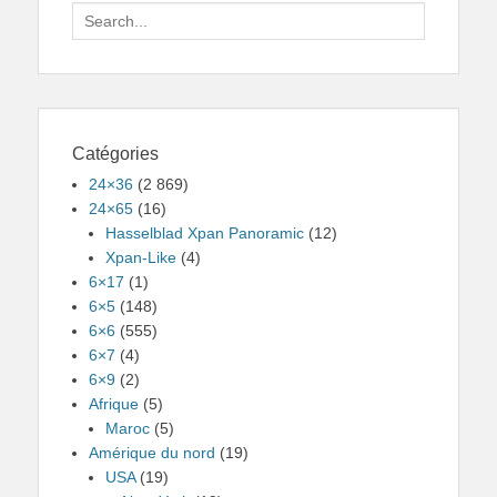
Search
for:
Catégories
24×36
(2 869)
24×65
(16)
Hasselblad Xpan Panoramic
(12)
Xpan-Like
(4)
6×17
(1)
6×5
(148)
6×6
(555)
6×7
(4)
6×9
(2)
Afrique
(5)
Maroc
(5)
Amérique du nord
(19)
USA
(19)