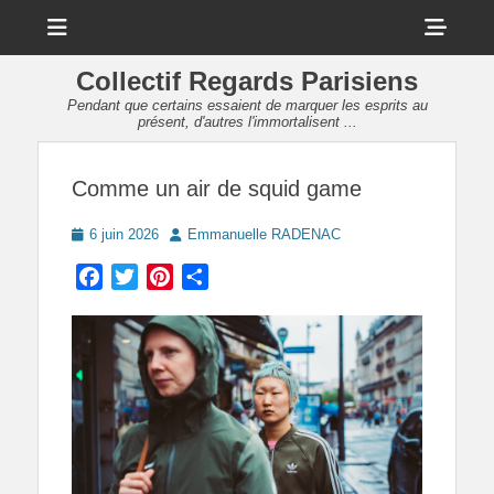
Menu
Sho
Head
Collectif Regards Parisiens
Side
Pendant que certains essaient de marquer les esprits au
présent, d'autres l'immortalisent ...
Cont
Comme un air de squid game
Posted
Author
6 juin 2026
Emmanuelle RADENAC
on
Facebook
Twitter
Pinterest
Partager