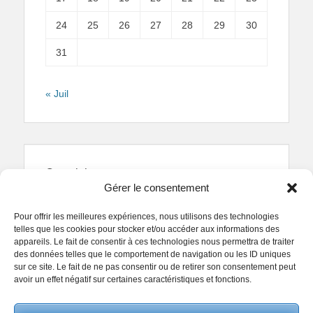
24
25
26
27
28
29
30
31
« Juil
Copyright
Gérer le consentement
Reproduction interdite.
Textes et photographies
sont la propriété des auteurs.
Pour offrir les meilleures expériences, nous utilisons des technologies
© Regards Parisiens 2011-2026.
telles que les cookies pour stocker et/ou accéder aux informations des
appareils. Le fait de consentir à ces technologies nous permettra de traiter
des données telles que le comportement de navigation ou les ID uniques
sur ce site. Le fait de ne pas consentir ou de retirer son consentement peut
avoir un effet négatif sur certaines caractéristiques et fonctions.
Copyright © 2026
Collectif Regards Parisiens
. All