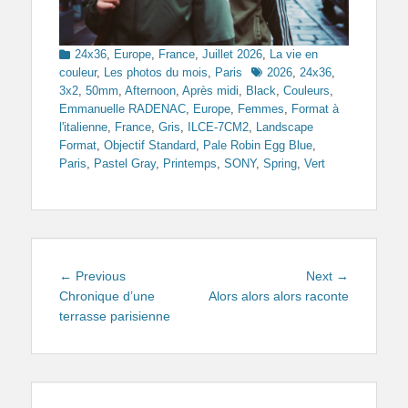
Categories
24x36
,
Europe
,
France
,
Juillet 2026
,
La vie en
Tags
couleur
,
Les photos du mois
,
Paris
2026
,
24x36
,
3x2
,
50mm
,
Afternoon
,
Après midi
,
Black
,
Couleurs
,
Emmanuelle RADENAC
,
Europe
,
Femmes
,
Format à
l'italienne
,
France
,
Gris
,
ILCE-7CM2
,
Landscape
Format
,
Objectif Standard
,
Pale Robin Egg Blue
,
Paris
,
Pastel Gray
,
Printemps
,
SONY
,
Spring
,
Vert
Navigation
Previous
Next
← Previous
Next →
de
post:
post:
Chronique d’une
Alors alors alors raconte
terrasse parisienne
l’article