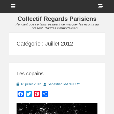
Menu
Sho
Head
Collectif Regards Parisiens
Side
Pendant que certains essaient de marquer les esprits au
présent, d'autres l'immortalisent ...
Cont
Catégorie :
Juillet 2012
Les copains
Posted
Author
18 juillet 2012
Sébastien MANOURY
on
Facebook
Twitter
Pinterest
Partager