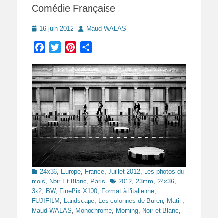
Comédie Française
Posted
Author
16 juin 2012
Maud WALAS
on
Facebook
Twitter
Pinterest
Partager
Categories
24x36
,
Europe
,
France
,
Juillet 2012
,
Les photos du
Tags
mois
,
Noir Et Blanc
,
Paris
2012
,
23mm
,
24x36
,
3x2
,
BW
,
FinePix X100
,
Format à l'italienne
,
FUJIFILM
,
Landscape
,
Les colonnes de Buren
,
Matin
,
Maud WALAS
,
Monochrome
,
Morning
,
Noir et Blanc
,