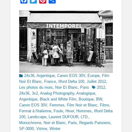
Categories
24x36
,
Argentique
,
Canon EOS 30V
,
Europe
,
Film
Noir Et Blanc
,
France
,
Ilford Delta 100
,
Juillet 2012
,
Tags
Les photos du mois
,
Noir Et Blanc
,
Paris
2012
,
24x36
,
3x2
,
Analog Photography
,
Analogique
,
Argentique
,
Black and White Film
,
Boutique
,
BW
,
Canon EOS 30V
,
Femmes
,
Film Noir et Blanc
,
Films
,
Format à l'italienne
,
Foule
,
Hiver
,
Hommes
,
Ilford Delta
100
,
Landscape
,
Laurent DUFOUR
,
LTD.
,
Monochrome
,
Noir et Blanc
,
Paris
,
Regards Parisiens
,
SP-3000
,
Vitrine
,
Winter