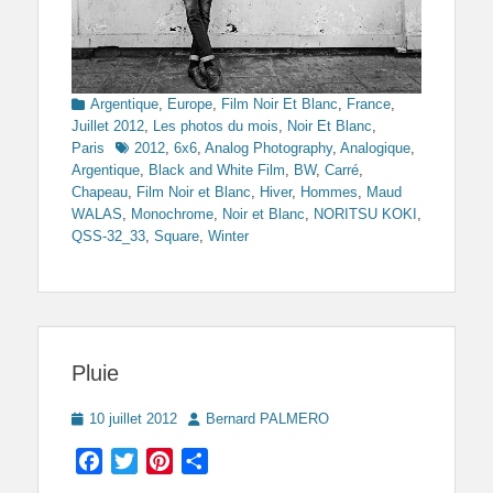
Categories
Argentique
,
Europe
,
Film Noir Et Blanc
,
France
,
Juillet 2012
,
Les photos du mois
,
Noir Et Blanc
,
Tags
Paris
2012
,
6x6
,
Analog Photography
,
Analogique
,
Argentique
,
Black and White Film
,
BW
,
Carré
,
Chapeau
,
Film Noir et Blanc
,
Hiver
,
Hommes
,
Maud
WALAS
,
Monochrome
,
Noir et Blanc
,
NORITSU KOKI
,
QSS-32_33
,
Square
,
Winter
Pluie
Posted
Author
10 juillet 2012
Bernard PALMERO
on
Facebook
Twitter
Pinterest
Partager