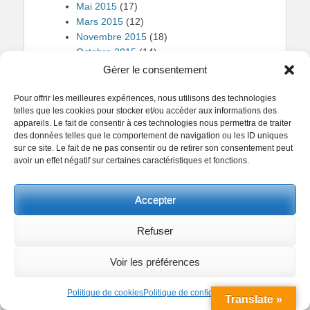
Mai 2015
(17)
Mars 2015
(12)
Novembre 2015
(18)
Octobre 2015
(14)
Septembre 2015
(16)
Gérer le consentement
2016
(177)
Août 2016
(17)
Pour offrir les meilleures expériences, nous utilisons des technologies
telles que les cookies pour stocker et/ou accéder aux informations des
Avril 2016
(14)
appareils. Le fait de consentir à ces technologies nous permettra de traiter
Décembre 2016
(18)
des données telles que le comportement de navigation ou les ID uniques
Février 2016
(12)
sur ce site. Le fait de ne pas consentir ou de retirer son consentement peut
Janvier 2016
(12)
avoir un effet négatif sur certaines caractéristiques et fonctions.
Juillet 2016
(15)
Juin 2016
(12)
Accepter
Mai 2016
(15)
Mars 2016
(12)
Refuser
Novembre 2016
(17)
Octobre 2016
(18)
Voir les préférences
Septembre 2016
(15)
2017
(148)
Politique de cookies
Politique de confidentialité
Août 2017
(15)
Translate »