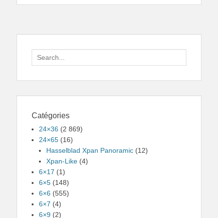
Search
for:
Catégories
24×36
(2 869)
24×65
(16)
Hasselblad Xpan Panoramic
(12)
Xpan-Like
(4)
6×17
(1)
6×5
(148)
6×6
(555)
6×7
(4)
6×9
(2)