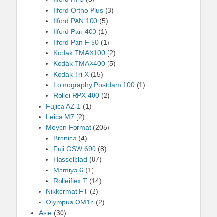
Ilford Ortho Plus
(3)
Ilford PAN 100
(5)
Ilford Pan 400
(1)
Ilford Pan F 50
(1)
Kodak TMAX100
(2)
Kodak TMAX400
(5)
Kodak Tri X
(15)
Lomography Postdam 100
(1)
Rollei RPX 400
(2)
Fujica AZ-1
(1)
Leica M7
(2)
Moyen Format
(205)
Bronica
(4)
Fuji GSW 690
(8)
Hasselblad
(87)
Mamiya 6
(1)
Rolleiflex T
(14)
Nikkormat FT
(2)
Olympus OM1n
(2)
Asie
(30)