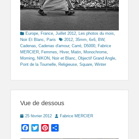
Categories
Europe
,
France
,
Juillet 2012
,
Les photos du mois
,
Tags
Noir Et Blanc
,
Paris
2012
,
35mm
,
6x6
,
BW
,
Cadenas
,
Cadenas d'amour
,
Carré
,
D5000
,
Fabrice
MERCIER
,
Femmes
,
Hiver
,
Matin
,
Monochrome
,
Morning
,
NIKON
,
Noir et Blanc
,
Objectif Grand Angle
,
Pont de la Tournelle
,
Religieuse
,
Square
,
Winter
Vue de dessous
Posted
Author
25 février 2012
Fabrice MERCIER
on
Facebook
Twitter
Pinterest
Partager