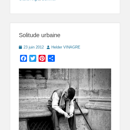
Solitude urbaine
Posted
Author
23 juin 2012
Helder VINAGRE
on
Facebook
Twitter
Pinterest
Partager