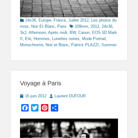
Categories
24x36
,
Europe
,
France
,
Juillet 2012
,
Les photos du
Tags
mois
,
Noir Et Blanc
,
Paris
109mm
,
2012
,
24x36
,
3x2
,
Afternoon
,
Après midi
,
BW
,
Canon
,
EOS 5D Mark
II
,
Eté
,
Hommes
,
Lunettes noires
,
Mode Portrait
,
Monochrome
,
Noir et Blanc
,
Patrick PLAZZI
,
Summer
Voyage à Paris
Posted
Author
16 juin 2012
Laurent DUFOUR
on
Facebook
Twitter
Pinterest
Partager