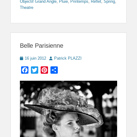
Objectif Grand Angle
,
Pluie
,
Printemps
,
Reflet
,
Spring
,
Theatre
Belle Parisienne
Posted
Author
16 juin 2012
Patrick PLAZZI
on
Facebook
Twitter
Pinterest
Partager