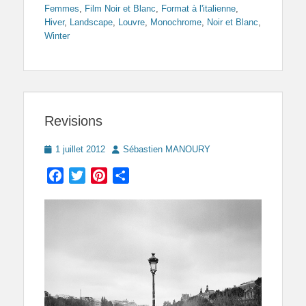
Femmes
,
Film Noir et Blanc
,
Format à l'italienne
,
Hiver
,
Landscape
,
Louvre
,
Monochrome
,
Noir et Blanc
,
Winter
Revisions
Posted
Author
1 juillet 2012
Sébastien MANOURY
on
Facebook
Twitter
Pinterest
Partager