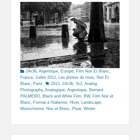
Categories
24x36
,
Argentique
,
Europe
,
Film Noir Et Blanc
,
France
,
Juillet 2012
,
Les photos du mois
,
Noir Et
Tags
Blanc
,
Paris
2012
,
24x36
,
3x2
,
Analog
Photography
,
Analogique
,
Argentique
,
Bernard
PALMERO
,
Black and White Film
,
BW
,
Film Noir et
Blanc
,
Format à l'italienne
,
Hiver
,
Landscape
,
Monochrome
,
Noir et Blanc
,
Pluie
,
Winter