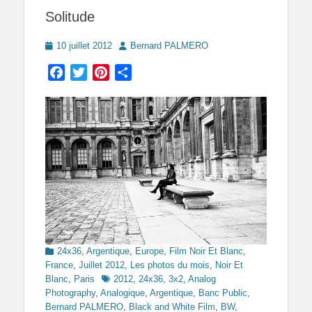
Solitude
Posted
Author
10 juillet 2012
Bernard PALMERO
on
Facebook
Twitter
Pinterest
Partager
Categories
24x36
,
Argentique
,
Europe
,
Film Noir Et Blanc
,
France
,
Juillet 2012
,
Les photos du mois
,
Noir Et
Tags
Blanc
,
Paris
2012
,
24x36
,
3x2
,
Analog
Photography
,
Analogique
,
Argentique
,
Banc Public
,
Bernard PALMERO
,
Black and White Film
,
BW
,