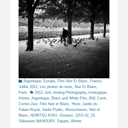
Categories
Argentique
,
Europe
,
Film Noir Et Blanc
,
France
,
Juillet 2012
,
Les photos du mois
,
Noir Et Blanc
,
Tags
Paris
2012
,
6x6
,
Analog Photography
,
Analogique
,
Arbres
,
Argentique
,
Black and White Film
,
BW
,
Carré
,
Contre-Jour
,
Film Noir et Blanc
,
Hiver
,
Jardin du
Palais-Royal
,
Jardin Public
,
Monochrome
,
Noir et
Blanc
,
NORITSU KOKI
,
Oiseaux
,
QSS-32_33
,
Sébastien MANOURY
,
Square
,
Winter