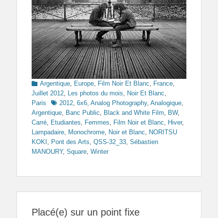
Categories
Argentique
,
Europe
,
Film Noir Et Blanc
,
France
,
Juillet 2012
,
Les photos du mois
,
Noir Et Blanc
,
Tags
Paris
2012
,
6x6
,
Analog Photography
,
Analogique
,
Argentique
,
Banc Public
,
Black and White Film
,
BW
,
Carré
,
Etudiantes
,
Femmes
,
Film Noir et Blanc
,
Hiver
,
Lampadaire
,
Monochrome
,
Noir et Blanc
,
NORITSU
KOKI
,
Pont des Arts
,
QSS-32_33
,
Sébastien
MANOURY
,
Square
,
Winter
Placé(e) sur un point fixe