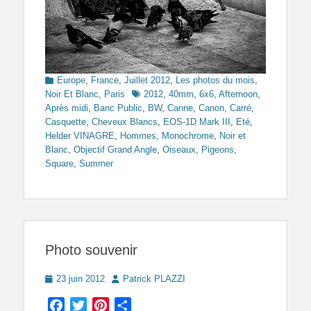
Categories
Europe
,
France
,
Juillet 2012
,
Les photos du mois
,
Tags
Noir Et Blanc
,
Paris
2012
,
40mm
,
6x6
,
Afternoon
,
Après midi
,
Banc Public
,
BW
,
Canne
,
Canon
,
Carré
,
Casquette
,
Cheveux Blancs
,
EOS-1D Mark III
,
Eté
,
Helder VINAGRE
,
Hommes
,
Monochrome
,
Noir et
Blanc
,
Objectif Grand Angle
,
Oiseaux
,
Pigeons
,
Square
,
Summer
Photo souvenir
Posted
Author
23 juin 2012
Patrick PLAZZI
on
Facebook
Twitter
Pinterest
Partager