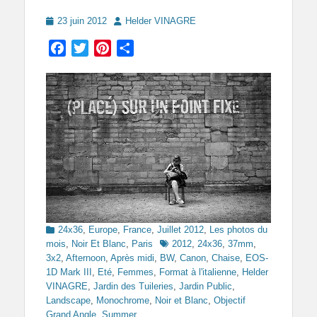
Posted
Author
23 juin 2012
Helder VINAGRE
on
Facebook
Twitter
Pinterest
Partager
Categories
24x36
,
Europe
,
France
,
Juillet 2012
,
Les photos du
Tags
mois
,
Noir Et Blanc
,
Paris
2012
,
24x36
,
37mm
,
3x2
,
Afternoon
,
Après midi
,
BW
,
Canon
,
Chaise
,
EOS-
1D Mark III
,
Eté
,
Femmes
,
Format à l'italienne
,
Helder
VINAGRE
,
Jardin des Tuileries
,
Jardin Public
,
Landscape
,
Monochrome
,
Noir et Blanc
,
Objectif
Grand Angle
,
Summer