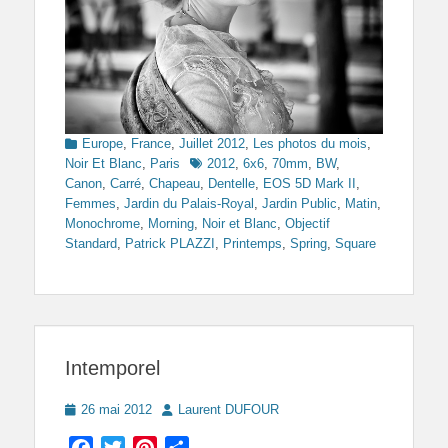
Categories
Europe
,
France
,
Juillet 2012
,
Les photos du mois
,
Tags
Noir Et Blanc
,
Paris
2012
,
6x6
,
70mm
,
BW
,
Canon
,
Carré
,
Chapeau
,
Dentelle
,
EOS 5D Mark II
,
Femmes
,
Jardin du Palais-Royal
,
Jardin Public
,
Matin
,
Monochrome
,
Morning
,
Noir et Blanc
,
Objectif
Standard
,
Patrick PLAZZI
,
Printemps
,
Spring
,
Square
Intemporel
Posted
Author
26 mai 2012
Laurent DUFOUR
on
Facebook
Twitter
Pinterest
Partager