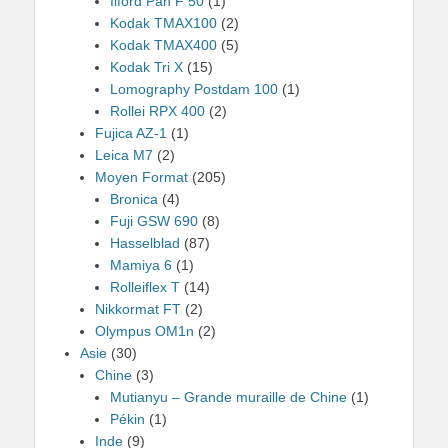
Ilford Pan F 50
(1)
Kodak TMAX100
(2)
Kodak TMAX400
(5)
Kodak Tri X
(15)
Lomography Postdam 100
(1)
Rollei RPX 400
(2)
Fujica AZ-1
(1)
Leica M7
(2)
Moyen Format
(205)
Bronica
(4)
Fuji GSW 690
(8)
Hasselblad
(87)
Mamiya 6
(1)
Rolleiflex T
(14)
Nikkormat FT
(2)
Olympus OM1n
(2)
Asie
(30)
Chine
(3)
Mutianyu – Grande muraille de Chine
(1)
Pékin
(1)
Inde
(9)