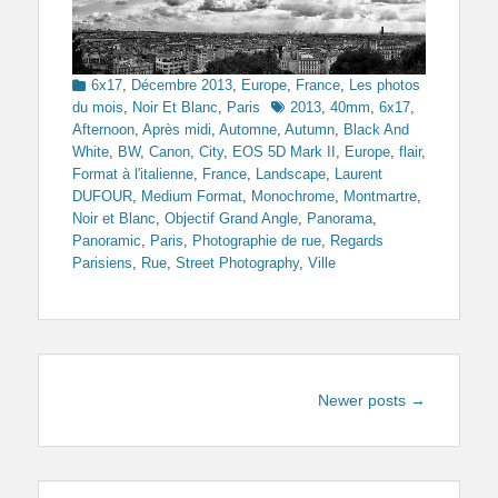
Categories
6x17
,
Décembre 2013
,
Europe
,
France
,
Les photos
Tags
du mois
,
Noir Et Blanc
,
Paris
2013
,
40mm
,
6x17
,
Afternoon
,
Après midi
,
Automne
,
Autumn
,
Black And
White
,
BW
,
Canon
,
City
,
EOS 5D Mark II
,
Europe
,
flair
,
Format à l'italienne
,
France
,
Landscape
,
Laurent
DUFOUR
,
Medium Format
,
Monochrome
,
Montmartre
,
Noir et Blanc
,
Objectif Grand Angle
,
Panorama
,
Panoramic
,
Paris
,
Photographie de rue
,
Regards
Parisiens
,
Rue
,
Street Photography
,
Ville
Post
Newer posts
→
navigation