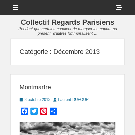
Menu
Sho
Head
Collectif Regards Parisiens
Side
Pendant que certains essaient de marquer les esprits au
présent, d'autres l'immortalisent ...
Cont
Catégorie :
Décembre 2013
Montmartre
Posted
Author
8 octobre 2013
Laurent DUFOUR
on
Facebook
Twitter
Pinterest
Partager