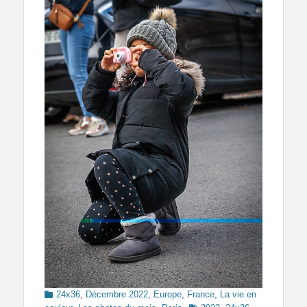
Categories
24x36
,
Décembre 2022
,
Europe
,
France
,
La vie en