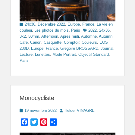
Categories
24x36
,
Décembre 2022
,
Europe
,
France
,
La vie en
Tags
couleur
,
Les photos du mois
,
Paris
2022
,
24x36
,
3x2
,
50mm
,
Afternoon
,
Après midi
,
Automne
,
Autumn
,
Café
,
Canon
,
Casquette
,
Comptoir
,
Couleurs
,
EOS
200D
,
Europe
,
France
,
Grégoire BROSSARD
,
Journal
,
Lecture
,
Lunettes
,
Mode Portrait
,
Objectif Standard
,
Paris
Monocycliste
Posted
Author
19 novembre 2022
Helder VINAGRE
on
Facebook
Twitter
Pinterest
Partager