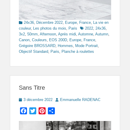
Categories
24x36
,
Décembre 2022
,
Europe
,
France
,
La vie en
Tags
couleur
,
Les photos du mois
,
Paris
2022
,
24x36
,
3x2
,
50mm
,
Afternoon
,
Après midi
,
Automne
,
Autumn
,
Canon
,
Couleurs
,
EOS 200D
,
Europe
,
France
,
Grégoire BROSSARD
,
Hommes
,
Mode Portrait
,
Objectif Standard
,
Paris
,
Planche à roulettes
Sans Titre
Posted
Author
3 décembre 2022
Emmanuelle RADENAC
on
Facebook
Twitter
Pinterest
Partager