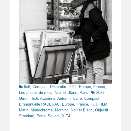
Categories
6x6
,
Compact
,
Décembre 2022
,
Europe
,
France
,
Tags
Les photos du mois
,
Noir Et Blanc
,
Paris
2022
,
56mm
,
6x6
,
Automne
,
Autumn
,
Carré
,
Compact
,
Emmanuelle RADENAC
,
Europe
,
France
,
FUJIFILM
,
Matin
,
Monochrome
,
Morning
,
Noir et Blanc
,
Objectif
Standard
,
Paris
,
Square
,
X-T4