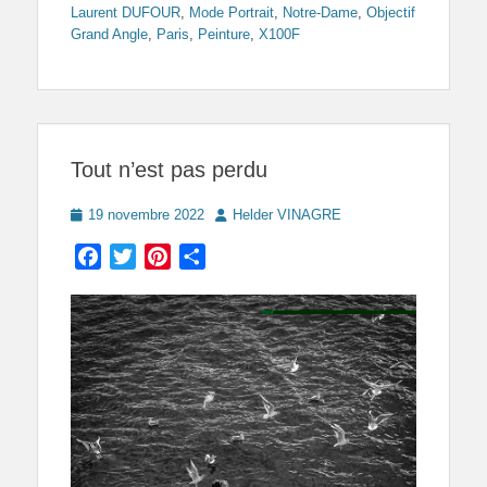
Laurent DUFOUR
,
Mode Portrait
,
Notre-Dame
,
Objectif
Grand Angle
,
Paris
,
Peinture
,
X100F
Tout n’est pas perdu
Posted
Author
19 novembre 2022
Helder VINAGRE
on
Facebook
Twitter
Pinterest
Partager