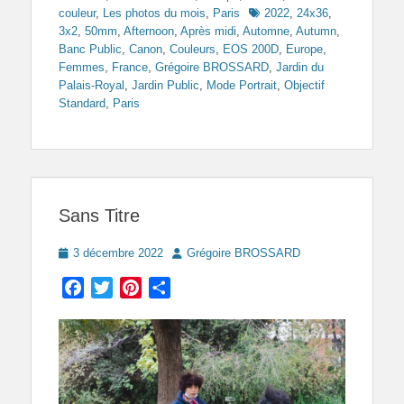
Tags
couleur
,
Les photos du mois
,
Paris
2022
,
24x36
,
3x2
,
50mm
,
Afternoon
,
Après midi
,
Automne
,
Autumn
,
Banc Public
,
Canon
,
Couleurs
,
EOS 200D
,
Europe
,
Femmes
,
France
,
Grégoire BROSSARD
,
Jardin du
Palais-Royal
,
Jardin Public
,
Mode Portrait
,
Objectif
Standard
,
Paris
Sans Titre
Posted
Author
3 décembre 2022
Grégoire BROSSARD
on
Facebook
Twitter
Pinterest
Partager