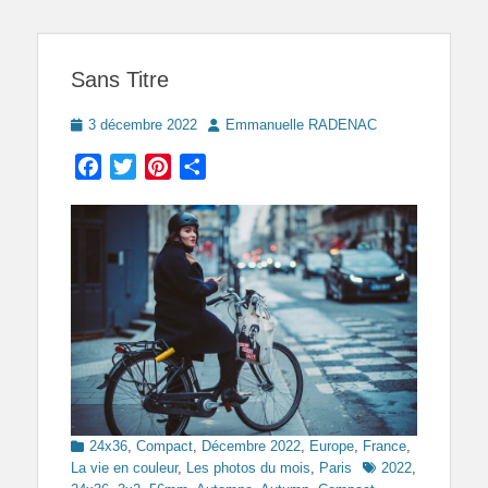
Sans Titre
Posted
Author
3 décembre 2022
Emmanuelle RADENAC
on
Facebook
Twitter
Pinterest
Partager
Categories
24x36
,
Compact
,
Décembre 2022
,
Europe
,
France
,
Tags
La vie en couleur
,
Les photos du mois
,
Paris
2022
,