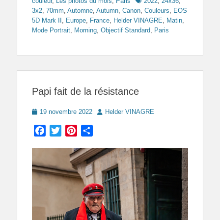
Tags
couleur
,
Les photos du mois
,
Paris
2022
,
24x36
,
3x2
,
70mm
,
Automne
,
Autumn
,
Canon
,
Couleurs
,
EOS
5D Mark II
,
Europe
,
France
,
Helder VINAGRE
,
Matin
,
Mode Portrait
,
Morning
,
Objectif Standard
,
Paris
Papi fait de la résistance
Posted
Author
19 novembre 2022
Helder VINAGRE
on
Facebook
Twitter
Pinterest
Partager