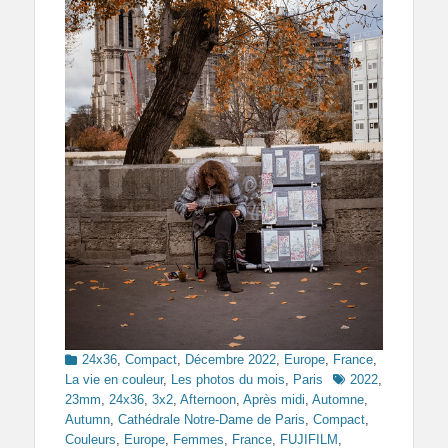
Categories
24x36
,
Compact
,
Décembre 2022
,
Europe
,
France
,
Tags
La vie en couleur
,
Les photos du mois
,
Paris
2022
,
23mm
,
24x36
,
3x2
,
Afternoon
,
Après midi
,
Automne
,
Autumn
,
Cathédrale Notre-Dame de Paris
,
Compact
,
Couleurs
,
Europe
,
Femmes
,
France
,
FUJIFILM
,