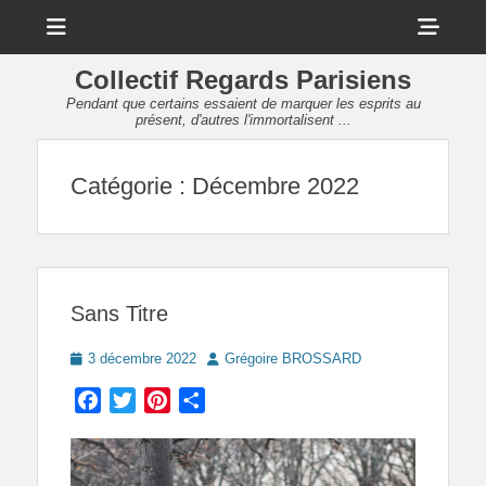
Menu
Sho
Head
Collectif Regards Parisiens
Side
Pendant que certains essaient de marquer les esprits au
présent, d'autres l'immortalisent ...
Cont
Catégorie :
Décembre 2022
Sans Titre
Posted
Author
3 décembre 2022
Grégoire BROSSARD
on
Facebook
Twitter
Pinterest
Partager