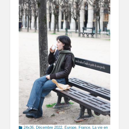
Categories
24x36
,
Décembre 2022
,
Europe
,
France
,
La vie en