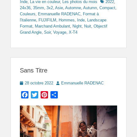
Tags
Inde
,
La vie en couleur
,
Les photos du mois
2022
,
24x36
,
35mm
,
3x2
,
Asie
,
Automne
,
Autumn
,
Compact
,
Couleurs
,
Emmanuelle RADENAC
,
Format à
l'italienne
,
FUJIFILM
,
Hommes
,
Inde
,
Landscape
Format
,
Marchand Ambulant
,
Night
,
Nuit
,
Objectif
Grand Angle
,
Soir
,
Voyage
,
X-T4
Sans Titre
Posted
Author
28 octobre 2022
Emmanuelle RADENAC
on
Facebook
Twitter
Pinterest
Partager