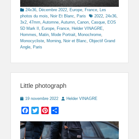
Categories
24x36
,
Décembre 2022
,
Europe
,
France
,
Les
Tags
photos du mois
,
Noir Et Blanc
,
Paris
2022
,
24x36
,
3x2
,
47mm
,
Automne
,
Autumn
,
Canon
,
Casque
,
EOS
5D Mark II
,
Europe
,
France
,
Helder VINAGRE
,
Hommes
,
Matin
,
Mode Portrait
,
Monochrome
,
Monocycliste
,
Morning
,
Noir et Blanc
,
Objectif Grand
Angle
,
Paris
Little photograph
Posted
Author
19 novembre 2022
Helder VINAGRE
on
Facebook
Twitter
Pinterest
Partager