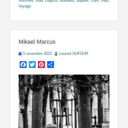
Hommes
,
Inde
,
Objectif Standard
,
Square
,
Train
,
Vélo
,
Voyage
Mikael Marcus
Posted
Author
5 novembre 2022
Laurent DUFOUR
on
Facebook
Twitter
Pinterest
Partager