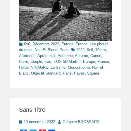
Categories
6x6
,
Décembre 2022
,
Europe
,
France
,
Les photos
Tags
du mois
,
Noir Et Blanc
,
Paris
2022
,
6x6
,
70mm
,
Afternoon
,
Après midi
,
Automne
,
Autumn
,
Canon
,
Carré
,
Couple
,
Eau
,
EOS 5D Mark II
,
Europe
,
France
,
Helder VINAGRE
,
La Seine
,
Monochrome
,
Noir et
Blanc
,
Objectif Standard
,
Paris
,
Pavés
,
Square
Sans Titre
Posted
Author
19 novembre 2022
Grégoire BROSSARD
on