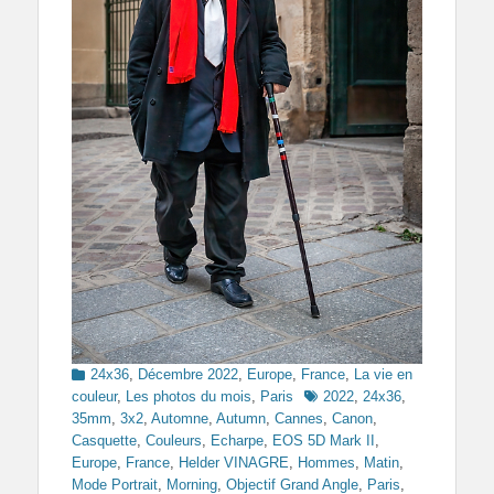
Categories
24x36
,
Décembre 2022
,
Europe
,
France
,
La vie en
Tags
couleur
,
Les photos du mois
,
Paris
2022
,
24x36
,
35mm
,
3x2
,
Automne
,
Autumn
,
Cannes
,
Canon
,
Casquette
,
Couleurs
,
Echarpe
,
EOS 5D Mark II
,
Europe
,
France
,
Helder VINAGRE
,
Hommes
,
Matin
,
Mode Portrait
,
Morning
,
Objectif Grand Angle
,
Paris
,