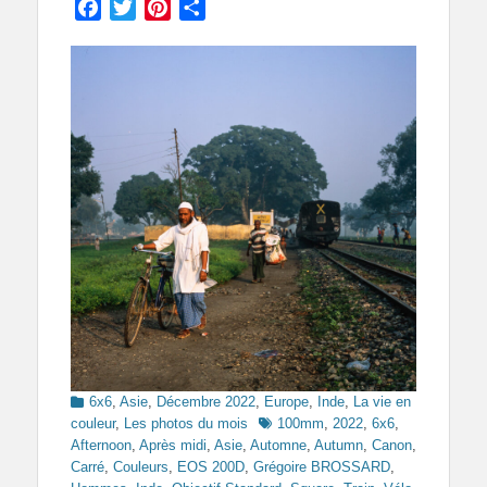
Facebook
Twitter
Pinterest
Partager
Categories
6x6
,
Asie
,
Décembre 2022
,
Europe
,
Inde
,
La vie en
Tags
couleur
,
Les photos du mois
100mm
,
2022
,
6x6
,
Afternoon
,
Après midi
,
Asie
,
Automne
,
Autumn
,
Canon
,
Carré
,
Couleurs
,
EOS 200D
,
Grégoire BROSSARD
,