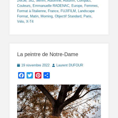
24x36
,
3x2
,
56mm
,
Automne
,
Autumn
,
Compact
,
Couleurs
,
Emmanuelle RADENAC
,
Europe
,
Femmes
,
Format à l'italienne
,
France
,
FUJIFILM
,
Landscape
Format
,
Matin
,
Morning
,
Objectif Standard
,
Paris
,
Vélo
,
X-T4
La peintre de Notre-Dame
Posted
Author
19 novembre 2022
Laurent DUFOUR
on
Facebook
Twitter
Pinterest
Partager