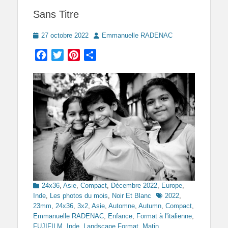
Sans Titre
Posted
Author
27 octobre 2022
Emmanuelle RADENAC
on
Facebook
Twitter
Pinterest
Partager
Categories
24x36
,
Asie
,
Compact
,
Décembre 2022
,
Europe
,
Tags
Inde
,
Les photos du mois
,
Noir Et Blanc
2022
,
23mm
,
24x36
,
3x2
,
Asie
,
Automne
,
Autumn
,
Compact
,
Emmanuelle RADENAC
,
Enfance
,
Format à l'italienne
,
FUJIFILM
,
Inde
,
Landscape Format
,
Matin
,