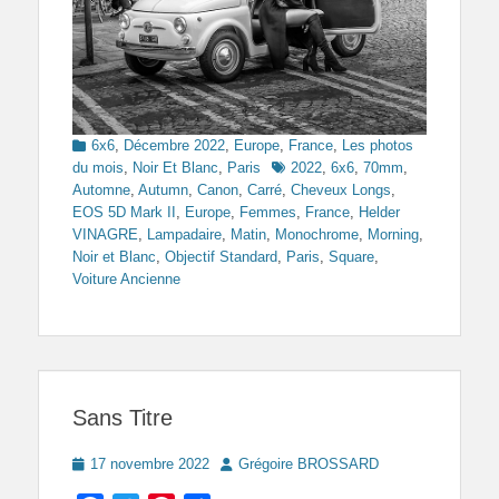
Categories
6x6
,
Décembre 2022
,
Europe
,
France
,
Les photos
Tags
du mois
,
Noir Et Blanc
,
Paris
2022
,
6x6
,
70mm
,
Automne
,
Autumn
,
Canon
,
Carré
,
Cheveux Longs
,
EOS 5D Mark II
,
Europe
,
Femmes
,
France
,
Helder
VINAGRE
,
Lampadaire
,
Matin
,
Monochrome
,
Morning
,
Noir et Blanc
,
Objectif Standard
,
Paris
,
Square
,
Voiture Ancienne
Sans Titre
Posted
Author
17 novembre 2022
Grégoire BROSSARD
on