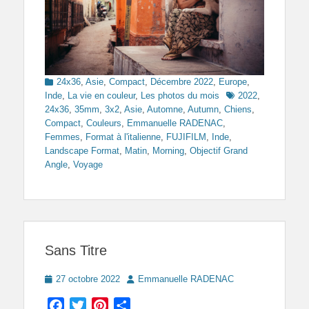
Categories
24x36
,
Asie
,
Compact
,
Décembre 2022
,
Europe
,
Tags
Inde
,
La vie en couleur
,
Les photos du mois
2022
,
24x36
,
35mm
,
3x2
,
Asie
,
Automne
,
Autumn
,
Chiens
,
Compact
,
Couleurs
,
Emmanuelle RADENAC
,
Femmes
,
Format à l'italienne
,
FUJIFILM
,
Inde
,
Landscape Format
,
Matin
,
Morning
,
Objectif Grand
Angle
,
Voyage
Sans Titre
Posted
Author
27 octobre 2022
Emmanuelle RADENAC
on
Facebook
Twitter
Pinterest
Partager