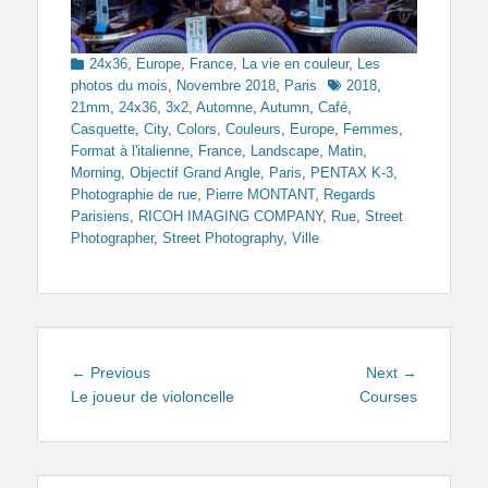
Categories
24x36
,
Europe
,
France
,
La vie en couleur
,
Les
Tags
photos du mois
,
Novembre 2018
,
Paris
2018
,
21mm
,
24x36
,
3x2
,
Automne
,
Autumn
,
Café
,
Casquette
,
City
,
Colors
,
Couleurs
,
Europe
,
Femmes
,
Format à l'italienne
,
France
,
Landscape
,
Matin
,
Morning
,
Objectif Grand Angle
,
Paris
,
PENTAX K-3
,
Photographie de rue
,
Pierre MONTANT
,
Regards
Parisiens
,
RICOH IMAGING COMPANY
,
Rue
,
Street
Photographer
,
Street Photography
,
Ville
Navigation
Previous
Next
← Previous
Next →
de
post:
post:
Le joueur de violoncelle
Courses
l’article