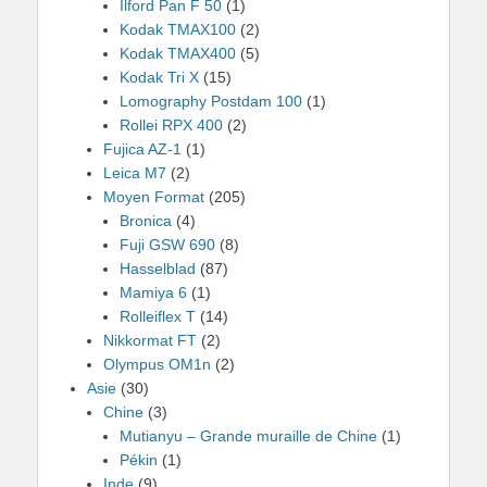
Ilford Pan F 50
(1)
Kodak TMAX100
(2)
Kodak TMAX400
(5)
Kodak Tri X
(15)
Lomography Postdam 100
(1)
Rollei RPX 400
(2)
Fujica AZ-1
(1)
Leica M7
(2)
Moyen Format
(205)
Bronica
(4)
Fuji GSW 690
(8)
Hasselblad
(87)
Mamiya 6
(1)
Rolleiflex T
(14)
Nikkormat FT
(2)
Olympus OM1n
(2)
Asie
(30)
Chine
(3)
Mutianyu – Grande muraille de Chine
(1)
Pékin
(1)
Inde
(9)