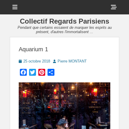
Menu
Sho
Head
Collectif Regards Parisiens
Side
Pendant que certains essaient de marquer les esprits au
présent, d'autres l'immortalisent ...
Cont
Aquarium 1
Posted
Author
25 octobre 2018
Pierre MONTANT
on
Facebook
Twitter
Pinterest
Partager