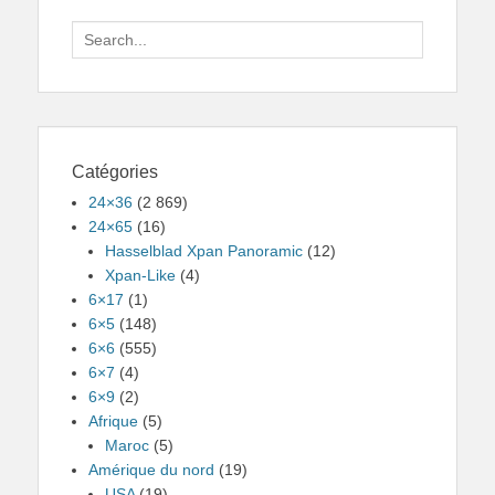
Search
for:
Catégories
24×36
(2 869)
24×65
(16)
Hasselblad Xpan Panoramic
(12)
Xpan-Like
(4)
6×17
(1)
6×5
(148)
6×6
(555)
6×7
(4)
6×9
(2)
Afrique
(5)
Maroc
(5)
Amérique du nord
(19)
USA
(19)