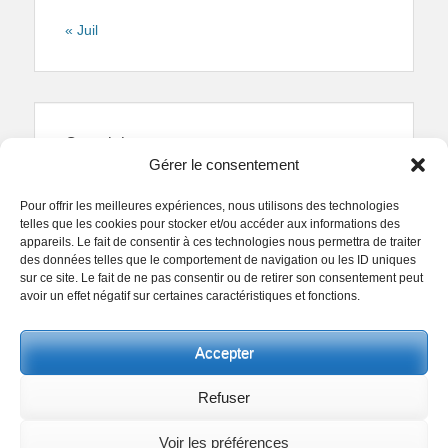
« Juil
Copyright
Gérer le consentement
Reproduction interdite.
Textes et photographies
sont la propriété des auteurs.
Pour offrir les meilleures expériences, nous utilisons des technologies
© Regards Parisiens 2011-2026.
telles que les cookies pour stocker et/ou accéder aux informations des
appareils. Le fait de consentir à ces technologies nous permettra de traiter
des données telles que le comportement de navigation ou les ID uniques
sur ce site. Le fait de ne pas consentir ou de retirer son consentement peut
avoir un effet négatif sur certaines caractéristiques et fonctions.
Copyright © 2026
Collectif Regards Parisiens
. All
Accepter
Rights Reserved.
Politique de confidentialité
Clean Box by
Catch Themes
Refuser
Voir les préférences