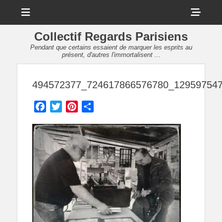
Menu
Sho
Head
Collectif Regards Parisiens
Side
Pendant que certains essaient de marquer les esprits au
présent, d'autres l'immortalisent ...
Cont
494572377_724617866576780_12959754
Facebook
Twitter
Pinterest
Partager